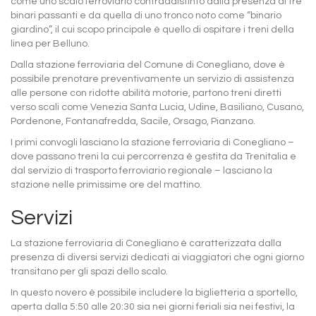
come uno scalo ferroviario contraddistinto dalla presenza di tre
binari passanti e da quella di uno tronco noto come “binario
giardino”, il cui scopo principale è quello di ospitare i treni della
linea per Belluno.
Dalla stazione ferroviaria del Comune di Conegliano, dove è
possibile prenotare preventivamente un servizio di assistenza
alle persone con ridotte abilità motorie, partono treni diretti
verso scali come Venezia Santa Lucia, Udine, Basiliano, Cusano,
Pordenone, Fontanafredda, Sacile, Orsago, Pianzano.
I primi convogli lasciano la stazione ferroviaria di Conegliano –
dove passano treni la cui percorrenza è gestita da Trenitalia e
dal servizio di trasporto ferroviario regionale – lasciano la
stazione nelle primissime ore del mattino.
Servizi
La stazione ferroviaria di Conegliano è caratterizzata dalla
presenza di diversi servizi dedicati ai viaggiatori che ogni giorno
transitano per gli spazi dello scalo.
In questo novero è possibile includere la biglietteria a sportello,
aperta dalla 5:50 alle 20:30 sia nei giorni feriali sia nei festivi, la