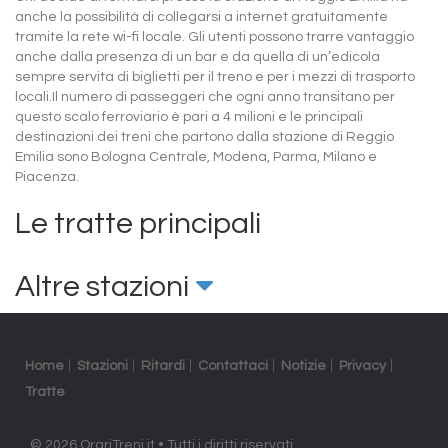
anche la possibilità di collegarsi a internet gratuitamente
tramite la rete wi-fi locale. Gli utenti possono trarre vantaggio
anche dalla presenza di un bar e da quella di un’edicola
sempre servita di biglietti per il treno e per i mezzi di trasporto
locali.Il numero di passeggeri che ogni anno transitano per
questo scalo ferroviario è pari a 4 milioni e le principali
destinazioni dei treni che partono dalla stazione di Reggio
Emilia sono Bologna Centrale, Modena, Parma, Milano e
Piacenza.
Le tratte principali
Altre stazioni
Home
Stazioni
Ritardi
Contattaci
Notizie
Privacy
Tratte
© 2026 OrariTreni.it • Tutti i diritti riservati