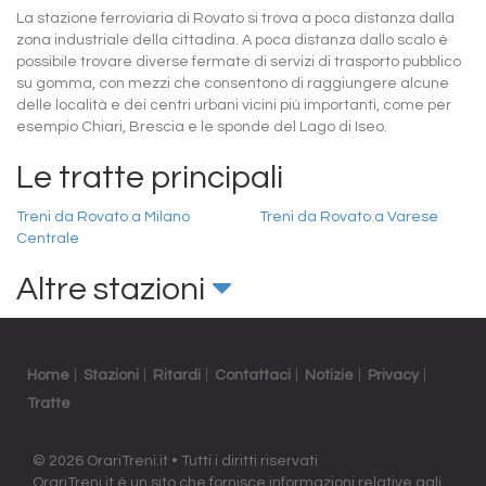
La stazione ferroviaria di Rovato si trova a poca distanza dalla
zona industriale della cittadina. A poca distanza dallo scalo è
possibile trovare diverse fermate di servizi di trasporto pubblico
su gomma, con mezzi che consentono di raggiungere alcune
delle località e dei centri urbani vicini più importanti, come per
esempio Chiari, Brescia e le sponde del Lago di Iseo.
Le tratte principali
Treni da Rovato a Milano
Treni da Rovato a Varese
Centrale
Altre stazioni
Home
Stazioni
Ritardi
Contattaci
Notizie
Privacy
Tratte
© 2026 OrariTreni.it • Tutti i diritti riservati
OrariTreni.it è un sito che fornisce informazioni relative agli