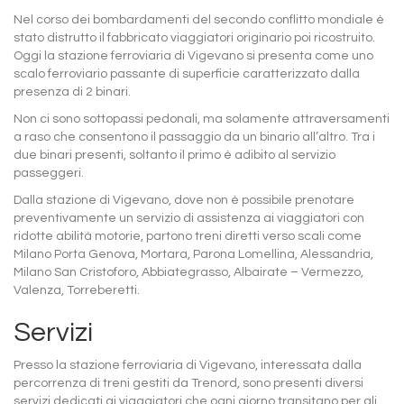
Nel corso dei bombardamenti del secondo conflitto mondiale è
stato distrutto il fabbricato viaggiatori originario poi ricostruito.
Oggi la stazione ferroviaria di Vigevano si presenta come uno
scalo ferroviario passante di superficie caratterizzato dalla
presenza di 2 binari.
Non ci sono sottopassi pedonali, ma solamente attraversamenti
a raso che consentono il passaggio da un binario all’altro. Tra i
due binari presenti, soltanto il primo è adibito al servizio
passeggeri.
Dalla stazione di Vigevano, dove non è possibile prenotare
preventivamente un servizio di assistenza ai viaggiatori con
ridotte abilità motorie, partono treni diretti verso scali come
Milano Porta Genova, Mortara, Parona Lomellina, Alessandria,
Milano San Cristoforo, Abbiategrasso, Albairate – Vermezzo,
Valenza, Torreberetti.
Servizi
Presso la stazione ferroviaria di Vigevano, interessata dalla
percorrenza di treni gestiti da Trenord, sono presenti diversi
servizi dedicati ai viaggiatori che ogni giorno transitano per gli