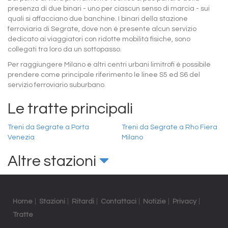
presenza di due binari - uno per ciascun senso di marcia - sui
quali si affacciano due banchine. I binari della stazione
ferroviaria di Segrate, dove non è presente alcun servizio
dedicato ai viaggiatori con ridotte mobilità fisiche, sono
collegati tra loro da un sottopasso.
Per raggiungere Milano e altri centri urbani limitrofi è possibile
prendere come principale riferimento le linee S5 ed S6 del
servizio ferroviario suburbano.
Le tratte principali
Treni da Segrate a Porta
Treni da Segrate a Rho Fiera
Venezia
Milano
Altre stazioni
Home
Stazioni
Ritardi
Contattaci
Notizie
Privacy
Tratte